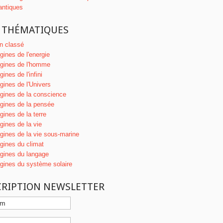
antiques
 THÉMATIQUES
n classé
igines de l'energie
igines de l'homme
gines de l'infini
igines de l'Univers
igines de la conscience
igines de la pensée
gines de la terre
igines de la vie
igines de la vie sous-marine
igines du climat
igines du langage
igines du système solaire
CRIPTION NEWSLETTER