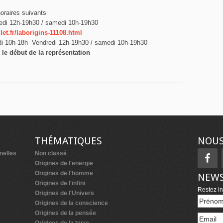
raires suivants
edi 12h-19h30 / samedi 10h-19h30
et.fr/laborigins-11108.html
di 10h-18h Vendredi 12h-19h30 / samedi 10h-19h30
le début de la représentation
THÉMATIQUES
NOUS
nelles
Non classé
Origines de l'energie
Origines de l'homme
NEWS
Origines de l'infini
Restez in
Origines de l'Univers
Origines de la conscience
Origines de la pensée