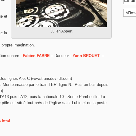
e et
Julien Appert
c la
e propre imagination.
ion sonore :
Fabien FABRE
– Danseur :
Yann BROUET
–
Bus lignes A et C (www.transdev-idf.com)
s Montparnasse par le train TER, ligne N. Puis en bus depuis
a).
l’A13 puis l’A12, puis la nationale 10. Sortie Rambouillet-La
 pôle est situé tout près de l’église saint-Lubin et de la poste
8.html