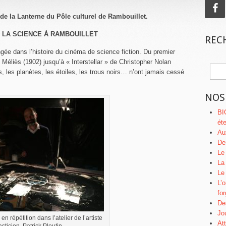
de la Lanterne du Pôle culturel de Rambouillet.
 LA SCIENCE À RAMBOUILLET
RECH
ngée dans l’histoire du cinéma de science fiction. Du premier
Méliès (1902) jusqu’à « Interstellar » de Christopher Nolan
 les planètes, les étoiles, les trous noirs… n’ont jamais cessé
NOS
BI
ét
Au
De
Le
La
Le
L’o
for
De
Jo
 répétition dans l’atelier de l’artiste
At