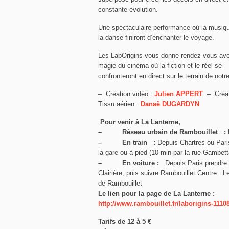
constante évolution.
Une spectaculaire performance où la musiqu
la danse finiront d’enchanter le voyage.
Les LabOrigins vous donne rendez-vous ave
magie du cinéma où la fiction et le réel se
confronteront en direct sur le terrain de notr
– Création vidéo :
Julien APPERT
– Créat
Tissu aérien :
Danaë DUGARDYN
Pour venir à La Lanterne,
– Réseau urbain de Rambouillet :
– En train :
Depuis Chartres ou Pari
la gare ou à pied (10 min par la rue Gambett
– En voiture :
Depuis Paris prendre 
Clairière, puis suivre Rambouillet Centre. Le
de Rambouillet
Le lien pour la page de La Lanterne :
http://www.rambouillet.fr/laborigins-1110
Tarifs de 12 à 5 €