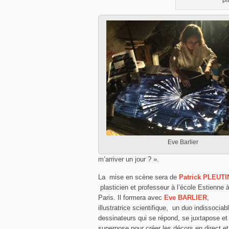
pl
Eve Barlier
m’arriver un jour ? ».
La mise en scène sera de
Patrick PLEUTI
plasticien et professeur à l’école Estienne 
Paris. Il formera avec
Eve BARLIER
,
illustratrice scientifique, un duo indissociab
dessinateurs qui se répond, se juxtapose et
superpose pour créer les décors en direct et