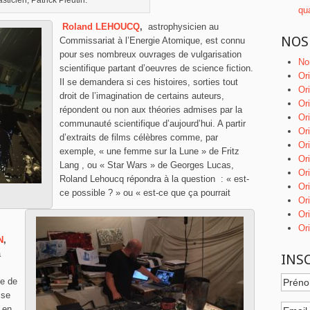
asticien, Patrick Pleutin.
qu
Roland LEHOUCQ
,
astrophysicien au
NOS
Commissariat à l’Energie Atomique, est connu
pour ses nombreux ouvrages de vulgarisation
No
scientifique partant d’oeuvres de science fiction.
Or
Il se demandera si ces histoires, sorties tout
Or
droit de l’imagination de certains auteurs,
Ori
répondent ou non aux théories admises par la
Or
communauté scientifique d’aujourd’hui. A partir
Or
d’extraits de films célèbres comme, par
Or
exemple, « une femme sur la Lune » de Fritz
Ori
Lang , ou « Star Wars » de Georges Lucas,
Or
Roland Lehoucq répondra à la question : « est-
Or
ce possible ? » ou « est-ce que ça pourrait
Or
Or
Or
N
,
à
INS
le de
 se
 en