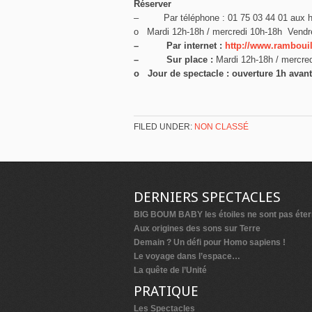
Réserver
– Par téléphone : 01 75 03 44 01 aux ho
o Mardi 12h-18h / mercredi 10h-18h Vendr
– Par internet :
http://www.rambouill
– Sur place :
Mardi 12h-18h / mercre
o Jour de spectacle : ouverture 1h avant 
FILED UNDER:
NON CLASSÉ
DERNIERS SPECTACLES
BIG BOUM BABY les étoiles ne sont pas éter
Aux origines des sons sur Terre
Demain ? Un défi pour Homo sapiens !
Le voyage dans l’espace…
La quête de l’Unité
PRATIQUE
Les Spectacles