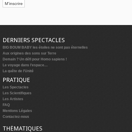
DERNIERS SPECTACLES
BIG BOUM BABY les étoiles ne sont pas éternelles
Aux origines des sons sur Terre
Demain ? Un défi pour Homo sapiens !
Le voyage dans l’espace…
La quête de l’Unité
PRATIQUE
Les Spectacles
Les Scientifiques
Les Artistes
FAQ
Mentions Légales
Contactez-nous
THÉMATIQUES