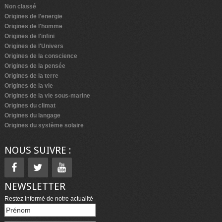
Non classé
Origines de l'energie
Origines de l'homme
Origines de l'infini
Origines de l'Univers
Origines de la conscience
Origines de la pensée
Origines de la terre
Origines de la vie
Origines de la vie sous-marine
Origines du climat
Origines du langage
Origines du système solaire
NOUS SUIVRE :
NEWSLETTER
Restez informé de notre actualité