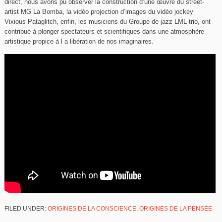
direct, nous avons pu observer la construction d’une œuvre du street-
artist MG La Bomba, la vidéo projection d’images du vidéo jockey
Vixious Pataglitch, enfin, les musiciens du Groupe de jazz LML trio, ont
contribué à plonger spectateurs et scientifiques dans une atmosphère
artistique propice à l a libération de nos imaginaires.
FILED UNDER:
ORIGINES DE LA CONSCIENCE
,
ORIGINES DE LA PENSÉE